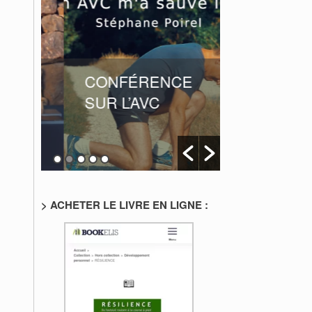
CONFÉRENCE
DÉDICAC
A
SUR L’AVC
LIBRAIRI
BEFFROI 
JUIN
> ACHETER LE LIVRE EN LIGNE :