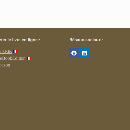
ter le livre en ligne :
Résaux sociaux :
okElis
ACTUALITÉS
ACTUALITÉS
eBookEdition
azon
REFONTE DE LA
RETOUR EN
VIDÉO DE
IMAGES SUR 
PROMOTION
CONFÉRENC