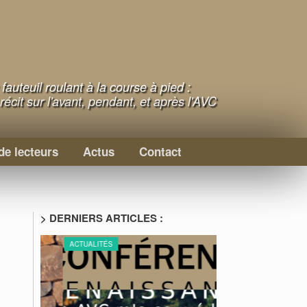
fauteuil roulant à la course à pied :
récit sur l'avant, pendant, et après l'AVC
de lecteurs
Actus
Contact
> DERNIERS ARTICLES :
ACTUALITÉS
ACTUALITÉS