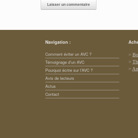
A
l
t
e
Navigation :
Ache
r
n
Comment éviter un AVC ?
>
Bo
a
Témoignage d’un AVC
>
Th
t
>
Am
i
Pourquoi écrire sur l’AVC ?
v
Avis de lecteurs
e
Actus
:
Contact