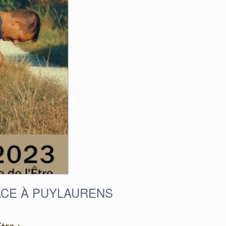
REFONTE DE LA
RETOUR EN
VIDÉO DE
IMAGES SUR L
PROMOTION
CONFÉRENCE
ACE À PUYLAURENS
tre :