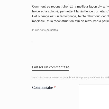
Comment se reconstruire. Et la meilleur façon d’y arrive
froide et la volonté, permettent la résilience : un état
Cet ouvrage est un témoignage, teinté d’humour, décrit 
médicale, et la reconstruction afin de retrouver la pers
Publié dans
Actualités
.
Post navigation
Laisser un commentaire
Votre adresse e-mail ne sera pas publiée.
Les champs obligatoires sont indiqué
Commentaire
*