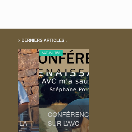
> DERNIERS ARTICLES :
ACTUALITÉS
ACTUALITÉS
CONFÉRENCE
DÉDICACE 
LA
SUR L’AVC
LIBRAIRIE
E
BEFFROI L