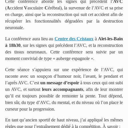
Cette conférence aborde les signes qui précèdent l’
AVC
(
A
ccident
V
asculaire
C
érébral), la survenue de l’AVC et sa prise
en charge, ainsi que la reconstruction qui suit cet accident afin de
récupérer les fonctionnalités dégradées par la destruction
neuronale.
La conférence aura lieu au
Centre des Cristaux
à
Alet-les-Bain
à 18h30
, sur les signes qui précèdent l’AVC, et la reconstruction
des tissus neuronaux. Cette conférence sera suivie par un
moment convivial de type « auberge espagnole ».
Cette séance s’appuiera sur une expérience de l’AVC, qui
raconte avec un soupçon d’humour noir, l’avant, le pendant et
l’après AVC. C’est
un message d’espoir
à tous ceux qui ont subi
un AVC, et surtout
leurs accompagnants
, afin de leur montrer
qu’il est toujours possible de remonter la pente. Tout dépend,
bien sûr, du type d’AVC, du mental, et du niveau où l’on place le
curseur pour la progression.
En tant qu’ancien sportif de haut niveau, j’ai appliqué les mêmes
règles que pour l’entraînement dédié à la compétition. À savoir :