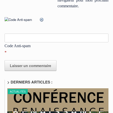
navigateur pour mon prochain
commentaire.
Code Anti-spam
*
> DERNIERS ARTICLES :
A
l
t
ACTUALITÉS
A
e
r
n
a