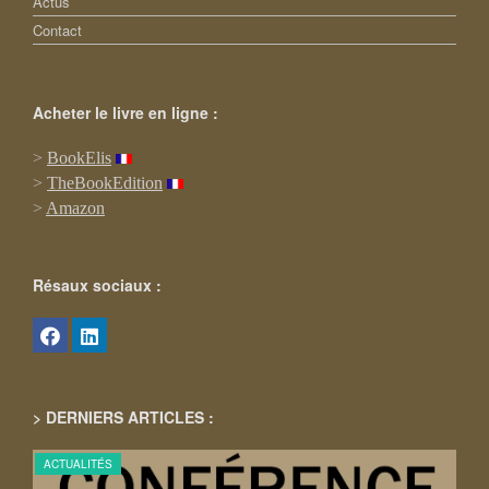
Actus
Contact
Acheter le livre en ligne :
>
BookElis
>
TheBookEdition
>
Amazon
Résaux sociaux :
> DERNIERS ARTICLES :
ACTUALITÉS
ACT