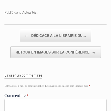
Publié dans
Actualités
.
Post navigation
←
DÉDICACE À LA LIBRAIRIE DU…
RETOUR EN IMAGES SUR LA CONFÉRENCE
→
Laisser un commentaire
Votre adresse e-mail ne sera pas publiée.
Les champs obligatoires sont indiqués avec
*
Commentaire
*