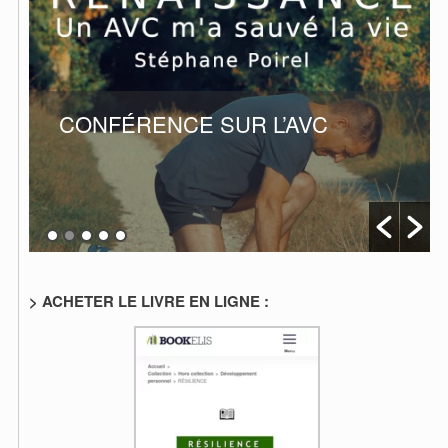
t
i
v
e
:
CONFÉRENCE SUR L’AVC
> ACHETER LE LIVRE EN LIGNE :