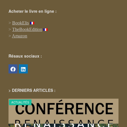
Acheter le livre en ligne :
>
BookElis
>
TheBookEdition
>
Amazon
Résaux sociaux :
> DERNIERS ARTICLES :
ACTUALITÉS
ACT