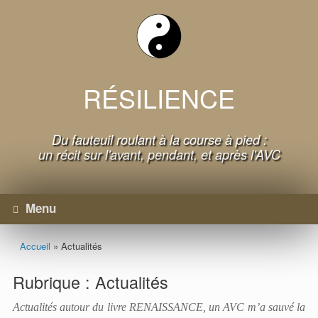
Skip
to
content
RÉSILIENCE
Du fauteuil roulant à la course à pied :
un récit sur l'avant, pendant, et après l'AVC
Menu
Accueil
»
Actualités
Rubrique :
Actualités
Actualités autour du livre RENAISSANCE, un AVC m’a sauvé la