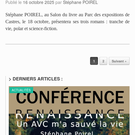
Publié le
16 octobre 2025
par
Stéphane POIREL
Stéphane POIREL, au Salon du livre au Parc des expositions de
Castres, le 18 octobre, présentera ses trois romans : tranche de
vie, polar et science-fiction.
Post navigation
1
2
Suivant »
> DERNIERS ARTICLES :
ACTUALITÉS
A