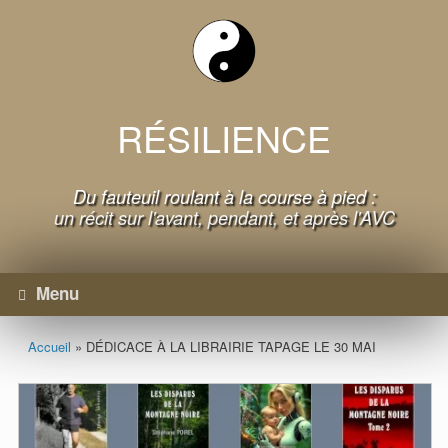
Skip
to
content
RÉSILIENCE
Du fauteuil roulant à la course à pied :
un récit sur l'avant, pendant, et après l'AVC
Menu
Accueil
»
DÉDICACE À LA LIBRAIRIE TAPAGE LE 30 MAI