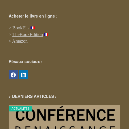
Acheter le livre en ligne :
>
BookElis
>
TheBookEdition
>
Amazon
Résaux sociaux :
> DERNIERS ARTICLES :
ACTUALITÉS
ACT